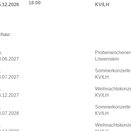
18:00
5.12.2026
KV/LH
chau:
,
Probenwochene
0.06.2027
Löwenstein
,
Sommerkonzerte
3.07.2027
KV/LH
,
Weihnachtskonze
4.12.2027
KV/LH
,
Sommerkonzerte
8.07.2028
KV/LH
,
Weihnachtskonze