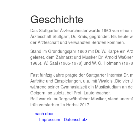
Geschichte
Das Stuttgarter Ärzteorchester wurde 1960 von einem 
Ärzteschaft Stuttgart, Dr. Krais, gegründet. Bis heute
der Ärzteschaft und verwandten Berufen kommen.
Stand im Gründungsjahr 1960 mit Dr. W. Karpe ein Arz
geleitet, dem Zahnarzt und Musiker Dr. Arnold Waßner
1965), W. Saal (1965-1978) und W. G. Hofmann (1978
Fast fünfzig Jahre prägte der Stuttgarter Internist Dr
Auftritte und Einspielungen, u.a. mit Vivaldis „Die vie
während seiner Gymnasialzeit ein Musikstudium an der
Geigern, so zuletzt bei Prof. Lautenbacher.
Rolf war ein außergewöhnlicher Musiker, stand unermüd
früh verstarb er im Herbst 2017.
nach oben
Impressum
|
Datenschutz