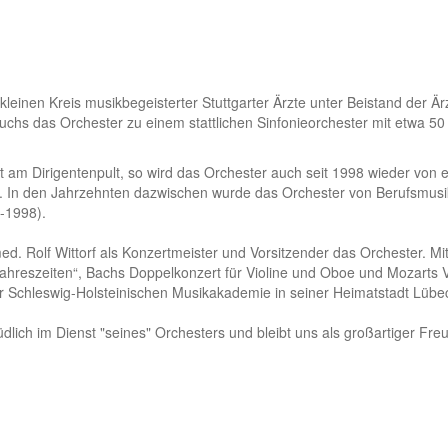
kleinen Kreis musikbegeisterter Stuttgarter Ärzte unter Beistand der
 wuchs das Orchester zu einem stattlichen Sinfonieorchester mit etwa 5
t am Dirigentenpult, so wird das Orchester auch seit 1998 wieder von 
. In den Jahrzehnten dazwischen wurde das Orchester von Berufsmusike
-1998).
. med. Rolf Wittorf als Konzertmeister und Vorsitzender das Orchester. M
r Jahreszeiten“, Bachs Doppelkonzert für Violine und Oboe und Mozarts Vi
 Schleswig-Holsteinischen Musikakademie in seiner Heimatstadt Lübec
lich im Dienst "seines" Orchesters und bleibt uns als großartiger Freu